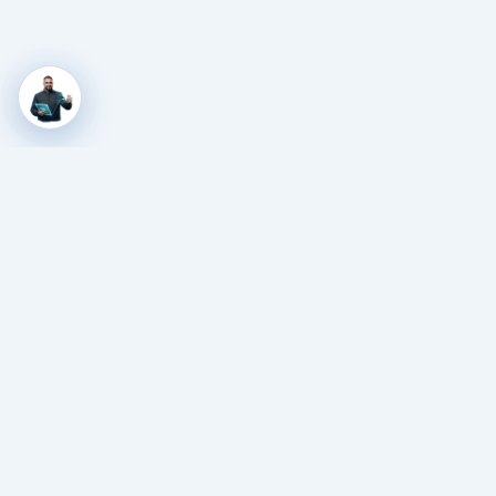
Graycape Marketing
Уебсайтове, автоматизации и дигитални системи,
подредени да работят за бизнеса ти.
Начало
На кого помагаме?
Портфолио
Още
Контакти
ПРАВНА ИНФОРМАЦИЯ